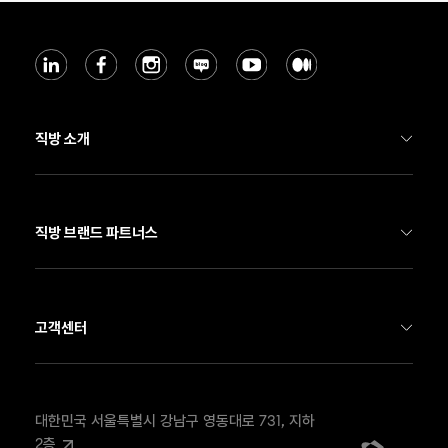
직방 소개
기업 소개
직방 부동산 서비스
직방 브랜드 파트너스
직방 스마트홈
호갱노노
Soma
네모
고객센터
뉴스룸
온하우스
FAX
02-568-4908
채용
우주
EMAIL
contact@zigbang.com
대한민국 서울특별시 강남구 영동대로 731, 지하 
2층