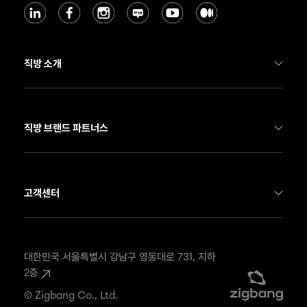
직방 소개
기업 소개
직방 부동산 서비스
직방 브랜드 파트너스
직방 스마트홈
호갱노노
Soma
네모
고객센터
뉴스룸
온하우스
FAX
02-568-4908
채용
우주
EMAIL
contact@zigbang.com
대한민국 서울특별시 강남구 영동대로 731, 지하 
2층
ESG Report
소마
직방 스마트홈 문의
1588-4141
© Zigbang Co., Ltd.