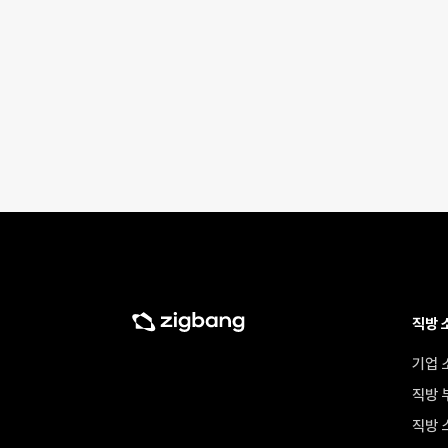
직방 
기업 
직방 
직방 