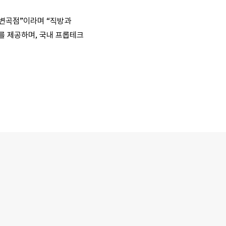
 변곡점”이라며 “직방과
를 제공하며, 국내 프롭테크