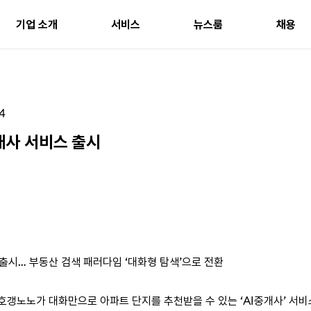
기업 소개
서비스
뉴스룸
채용
직방
부동산 서비스
직방 스마트홈
24
Soma
개사 서비스 출시
 출시… 부동산 검색 패러다임 ‘대화형 탐색’으로 전환
호갱노노가 대화만으로 아파트 단지를 추천받을 수 있는 ‘AI중개사’ 서