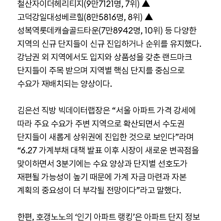
철산자이더헤리티지(9만7121명, 7위) ▲
고덕강일대성베르힐(8만5816명, 8위) ▲
성복역롯데캐슬골드타운(7만8942명, 10위) 등 다양한
지역의 신규 단지들이 신규 진입하거나 순위를 유지했다.
강남권 외 지역에서도 입지와 상품성을 갖춘 랜드마크
단지들이 주목 받으며 지역별 핵심 단지를 중심으로
수요가 재배치되는 양상이다.
김은선 직방 빅데이터랩장은 “서울 아파트 가격 강세에
따라 주요 수요가 주변 지역으로 확산되면서 수도권
단지들이 새롭게 상위권에 진입한 것으로 보인다”라며
“6.27 가계부채 대책 발표 이후 시장이 새로운 변곡점을
맞이하면서 3분기에는 수요 양상과 단지별 선호도가
재편될 가능성이 높기 때문에 가계 자금 마련과 자본
계획의 중요성이 더 부각될 전망이다”라고 말했다.
한편, 호갱노노의 ‘인기 아파트 랭킹’은 아파트 단지 정보