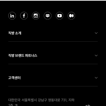
직방 소개
기업 소개
직방 부동산 서비스
직방 브랜드 파트너스
직방 스마트홈
호갱노노
Soma
네모
고객센터
뉴스룸
온하우스
FAX
02-568-4908
채용
우주
EMAIL
contact@zigbang.com
대한민국 서울특별시 강남구 영동대로 731, 지하 
2층