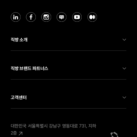
직방 소개
기업 소개
직방 부동산 서비스
직방 브랜드 파트너스
직방 스마트홈
호갱노노
Soma
네모
고객센터
뉴스룸
온하우스
FAX
02-568-4908
채용
우주
EMAIL
contact@zigbang.com
대한민국 서울특별시 강남구 영동대로 731, 지하 
2층