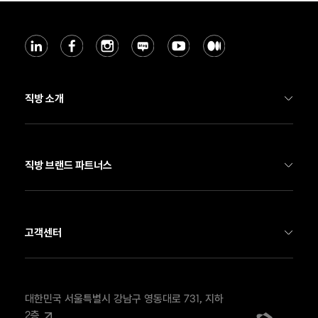
직방 소개
기업 소개
직방 부동산 서비스
직방 브랜드 파트너스
직방 스마트홈
호갱노노
Soma
네모
고객센터
뉴스룸
온하우스
FAX
02-568-4908
채용
우주
EMAIL
contact@zigbang.com
대한민국 서울특별시 강남구 영동대로 731, 지하 
2층